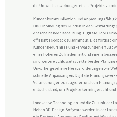
die Umweltauswirkungen eines Projekts zu mini
Kundenkommunikation und Anpassungsfähigk
Die Einbindung des Kunden in den Gestaltungspr
entscheidender Bedeutung. Digitale Tools ermö
effizient Feedback zu sammeln. Dies fördert ei
Kundenbedürfnisse und -erwartungen erfüllt w
einer höheren Zufriedenheit und einem bessere
sind weitere Schlüsselaspekte bei der Planun
Unvorhergesehene Herausforderungen wie Wett
schnelle Anpassungen. Digitale Planungswerkze
Veränderungen zu reagieren und den Planungspr
entscheidend, um Projekte termingerecht und 
Innovative Technologien und die Zukunft der 
Neben 3D-Design-Software werden in der Land
wie Drohnen, Augmented Reality und künstliche